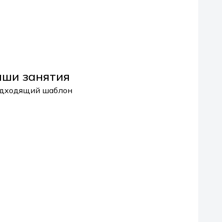
аши занятия
одходящий шаблон