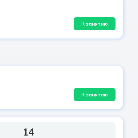
К занятию
К занятию
14