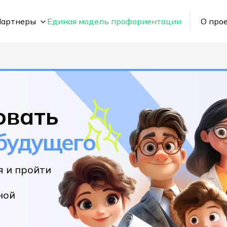
Партнеры
Единая модель профориентации
О про
овать
 будущего
я и пройти
ной