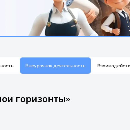
ьность
Внеурочная деятельность
Взаимодейств
мои горизонты»