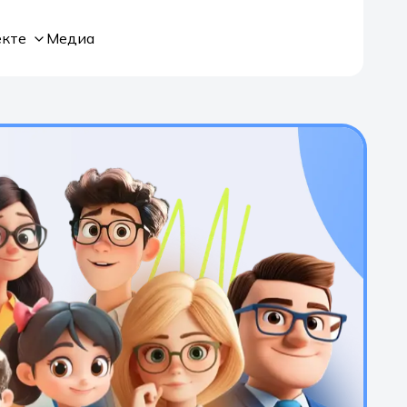
екте
Медиа